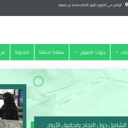
الرياض حي المروج طريق الامام محمد بن سعود
عات
جهات التمويل
سابقة اعمالنا
المدونة
من 