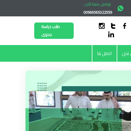
تواصل معنا الآن :
00966565322559
طلب دراسة
جدوى
نحن
اتصل بنا