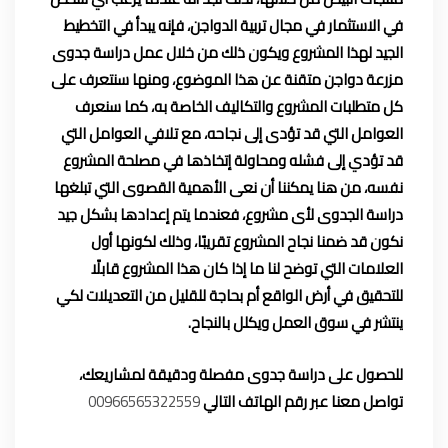
في الاستثمار في مجال تربية الدواجن، فإنه يبدأ في التخطيط
الجيد لهذا المشروع ويكون ذلك من خلال عمل
دراسة جدوى
مزرعة دواجن متقنة
عن هذا الموضوع، ومنها سنتعرف على
كل متطلبات المشروع والتكاليف الخاصة به، كما سنعرف
العوامل التي قد تؤدى إلى نجاحه، مع تلافي العوامل التي
قد تؤدي إلى فشله ومحاولة إتخاذها في مصلحة المشروع
نفسه، من هنا يمكننا أن نعى الأهمية القصوى التي تبلغها
دراسة الجدوى لأى مشروع، فعندما يتم إعدادها بشكل جيد
نكون قد ضمنا نجاح المشروع تقريبًا، وذلك لكونها أول
العلامات التي توضح لنا ما إذا كان هذا المشروع قابلًا
للتحقيق في أرض الواقع أم بحاجة للقليل من التعديلات لكي
ينتشر في سوق العمل ويكلل بالنجاح.
للحصول على دراسة جدوى مفصلة ودقيقة لمشاريعك،
تواصل معنا عبر رقم الهاتف التالي
00966565322559