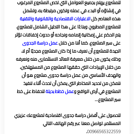
للمشروع يهتم بجميع العوامل التي تخص المشروع المرغوب
في إنشاؤه أو البدء في عمله وتكون مرتبطة به، وتشمل
هذه العناصر كل
الاعتبارات الاقتصادية والقانونية
و
التقنية
للمشروع المطروح، وبناءًا على هذا التحليل الشامل للمشروع،
يتم الحكم علي إمكانية إتمامه ونجاحه أو حدوث إخفاقات تؤثر
على سير المشروع، كما أننا من خلال
عمل دراسة الجدوى
الجيدة للمشروع أن نعرف ما إذا كان المشروع مجديًا أم لا،
وذلك يكون من خلال معرفة العائد الاستثمارى منه ونعرفه
من خلال الإيرادات التي حققها المشروع من المستهلكين،
والهدف الأساسي من عمل دراسة جدوى مشروع هو أن
نتمكن من تحديد المخاطر التي يمكن أن تحدث أثناء تنفيذ
المشروع في أرض الواقع و
عمل خطط بديلة
للحفاظ على خط
سير المشروع…
للحصول على أفضل دراسة جدوى اقتصادية لمشروعك عزيزي
المستثمر، تواصل معنا عبر رقم الهاتف التالي
.
00966565322559