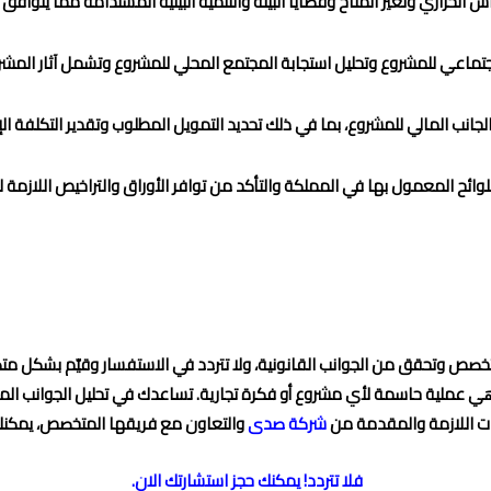
حتباس الحراري وتغير المناخ وقضايا البيئة والتنمية البيئية المستدامة مما يتو
جتماعي للمشروع وتحليل استجابة المجتمع المحلي للمشروع وتشمل آثار المش
لجانب المالي للمشروع، بما في ذلك تحديد التمويل المطلوب وتقدير التكلفة ا
واللوائح المعمول بها في المملكة والتأكد من توافر الأوراق والتراخيص اللازمة 
صص وتحقق من الجوانب القانونية، ولا تتردد في الاستفسار وقيّم بشكل متك
عملية حاسمة لأي مشروع أو فكرة تجارية. تساعدك في تحليل الجوانب المالية 
ات اللازمة والمقدمة
من
شركة صدى
والتعاون مع فريقها المتخصص، يمكن
فلا تتردد! يمكنك حجز استشارتك الان.