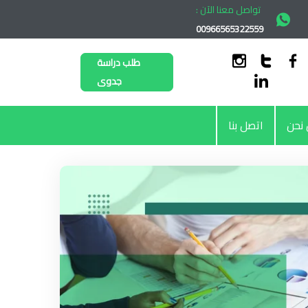
تواصل معنا الآن :
00966565322559
طلب دراسة
جدوى
نحن
اتصل بنا