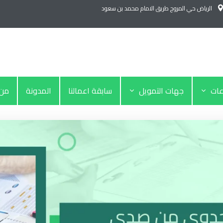
الرياض حي المروج طريق الامام محمد بن سعود
عات
جهات التمويل
سابقة اعمالنا
المدونة
من 