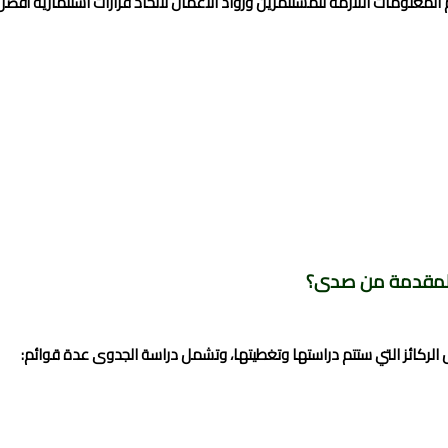
لومات اللازمة للمستثمرين ورواد الأعمال لاتخاذ قرارات استثمارية أفضل،
 المقدمة من صدى؟
لركائز التي ستتم دراستها وتغطيتها، وتشمل دراسة الجدوى عدة قوائم: