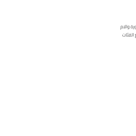
رة والام
 الفئات