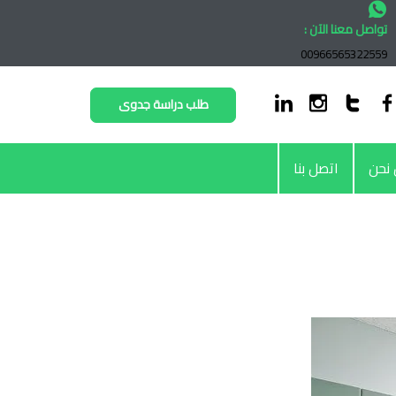
تواصل معنا الآن :
00966565322559
طلب دراسة جدوى
نحن
اتصل بنا