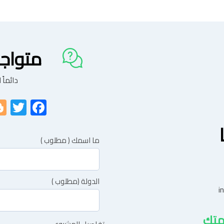
متواج
دائماً
er
book
ما اسمك ( مطلوب )
الدولة (مطلوب )
i
متك