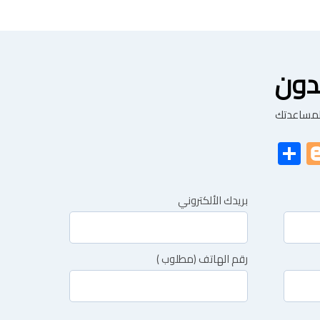
دون
 لمساعدتك
Share
Blogger
Twitt
Face
بريدك الألكتروني
رقم الهاتف (مطلوب )