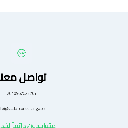
تواصل معنا
+201096702270
nfo@sada-consulting.com
متواجدون دائماً لخد